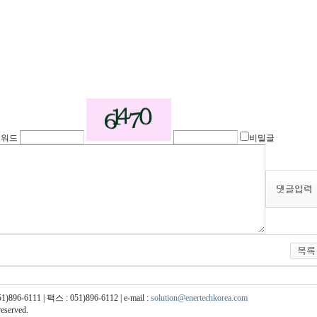
스워드
비밀글
111 | 팩스 : 051)896-6112 | e-mail :
solution@enertechkorea.com
reserved.